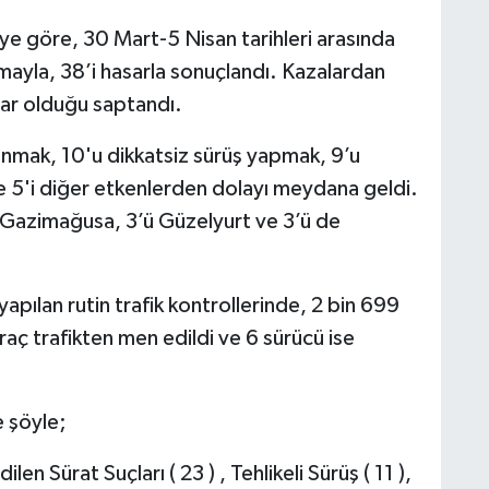
iye göre, 30 Mart-5 Nisan tarihleri arasında
ayla, 38’i hasarla sonuçlandı. Kazalardan
sar olduğu saptandı.
ullanmak, 10'u dikkatsiz sürüş yapmak, 9’u
e 5'i diğer etkenlerden dolayı meydana geldi.
’i Gazimağusa, 3’ü Güzelyurt ve 3’ü de
apılan rutin trafik kontrollerinde, 2 bin 699
raç trafikten men edildi ve 6 sürücü ise
e şöyle;
len Sürat Suçları ( 23 ) , Tehlikeli Sürüş ( 11 ),