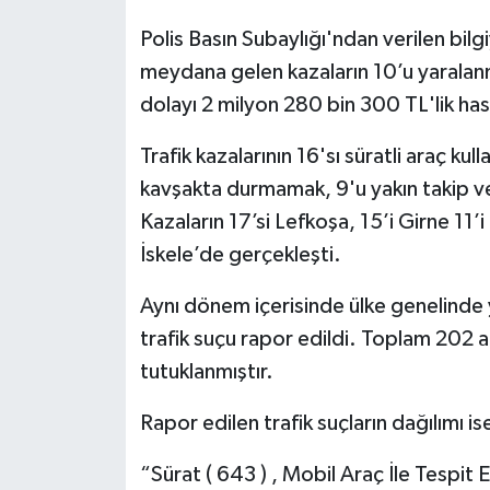
Polis Basın Subaylığı'ndan verilen bilg
meydana gelen kazaların 10’u yaralanm
dolayı 2 milyon 280 bin 300 TL'lik ha
Trafik kazalarının 16'sı süratli araç k
kavşakta durmamak, 9'u yakın takip v
Kazaların 17’si Lefkoşa, 15’i Girne 11
İskele’de gerçekleşti.
Aynı dönem içerisinde ülke genelinde y
trafik suçu rapor edildi. Toplam 202 a
tutuklanmıştır.
Rapor edilen trafik suçların dağılımı is
“Sürat ( 643 ) , Mobil Araç İle Tespit Edi