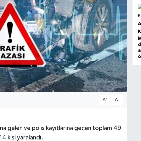
A
M
d
a
-
+
A
A
na gelen ve polis kayıtlarına geçen toplam 49
 14 kişi yaralandı.