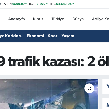
6500.87
13.799
64.643,95
ALTIN
BİST
BTC
Anasayfa
Kıbrıs
Türkiye
Dünya
Adliye K
iye Koridoru
Ekonomi
Spor
Yaşam
 trafik kazası: 2 öl
Y