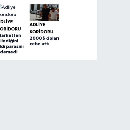
DLIYE
ADLIYE
KORIDORU
KORIDORU
arketten
2000$ doları
ilediğini
cebe attı
ldı parasını
ödemedi