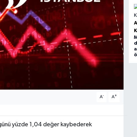
A
M
d
a
-
+
A
A
 günü yüzde 1,04 değer kaybederek