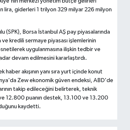
rkiye'nin merkezi yönetim bütçe gelirleri
 lira, giderleri 1 trilyon 329 milyar 226 milyon
lu (SPK), Borsa İstanbul AŞ pay piyasalarında
 ve kredili sermaye piyasası işlemlerinin
netilerek uygulanmasına ilişkin tedbir ve
dar devam edilmesini kararlaştırdı.
 haber akışının yanı sıra yurt içinde konut
lmanya'da Zew ekonomik güven endeksi, ABD'de
ının takip edileceğini belirterek, teknik
ve 12.800 puanın destek, 13.100 ve 13.200
lduğunu kaydetti.