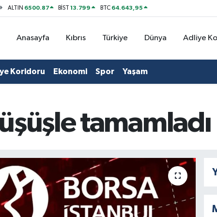
6500.87
13.799
64.643,95
ALTIN
BİST
BTC
Anasayfa
Kıbrıs
Türkiye
Dünya
Adliye K
iye Koridoru
Ekonomi
Spor
Yaşam
üşüşle tamamladı
Y