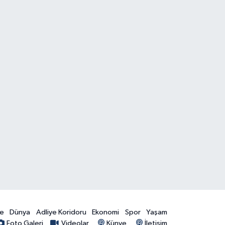
ye
Dünya
Adliye Koridoru
Ekonomi
Spor
Yaşam
Foto Galeri
Videolar
Künye
İletişim