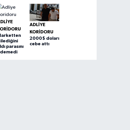
DLIYE
ADLIYE
KORIDORU
KORIDORU
arketten
2000$ doları
ilediğini
cebe attı
ldı parasını
ödemedi