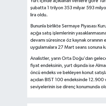
Yurt içinde açıklanan verilere göre Tü
şubatta 1 trilyon 353 milyar 593 milyon
lira oldu.
Bununla birlikte Sermaye Piyasası Kuru
açığa satış işlemlerinin yasaklanmasına
devamı süresince öz kaynak oranının es
uygulamalara 27 Mart seans sonuna ka
Analistler, yarın Orta Doğu'dan gelecek
fiyat endeksinin, yurt dışında ise A
öncü endeks ve bekleyen konut satışlar
açıdan BIST 100 endeksinde 12.900 
seviyelerinin ise direnç konumunda o