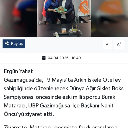
Paylaş
-
+
A
A
04.04.2026 - 18:49
Ergün Yahat
Gazimağusa’da, 19 Mayıs’ta Arkın İskele Otel ev
sahipliğinde düzenlenecek Dünya Ağır Siklet Boks
Şampiyonası öncesinde eski milli sporcu Burak
Mataracı, UBP Gazimağusa İlçe Başkanı Nahit
Öncü’yü ziyaret etti.
Ziyarette, Mataracı, geçmişte farklı branşlarda