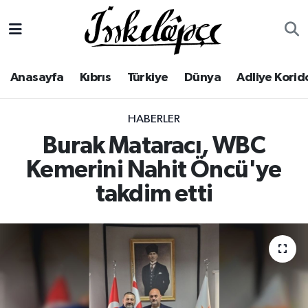
Anasayfa
Yerel Haberler
Lefkoşa Nöbetçi Eczaneler
Anasayfa
Kıbrıs
Türkiye
Dünya
Adliye Korid
Kıbrıs
Lefkoşa Hava Durumu
HABERLER
Türkiye
Lefkoşa Trafik Yoğunluk Haritası
Burak Mataracı, WBC
Dünya
Süper Lig Puan Durumu ve Fikstür
Kemerini Nahit Öncü'ye
takdim etti
Adliye Koridoru
Tüm Manşetler
Ekonomi
Son Dakika Haberleri
Spor
Haber Arşivi
Yaşam