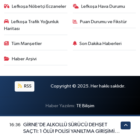
Lefkoşa Nöbetçi Eczaneler
Lefkoşa Hava Durumu
Lefkoşa Trafik Yoğunluk
Puan Durumu ve Fikstür
Haritası
Tüm Manşetler
Son Dakika Haberleri
Haber Arşivi
RSS
Copyright © 2025. Her hakkı saklıdır.
Haber Yazılımı:
TE Bilişim
GİRNE’DE ALKOLLÜ SÜRÜCÜ DEHŞET
16:36
SAÇTI: 1 ÖLÜ! POLİSİ YANILTMA GİRİŞİMİ
BOŞA ÇIKARILDI