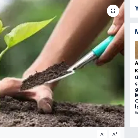
Y
A
Ü
ç
g
M
G
İ
t
-
+
A
A