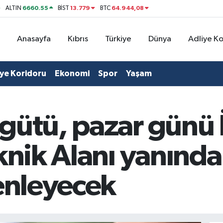
6660.55
13.779
64.944,08
ALTIN
BİST
BTC
Anasayfa
Kıbrıs
Türkiye
Dünya
Adliye K
iye Koridoru
Ekonomi
Spor
Yaşam
gütü, pazar günü 
knik Alanı yanınd
zenleyecek