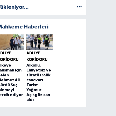
ükleniyor...
Mahkeme Haberleri
DLIYE
ADLIYE
KORIDORU
KORIDORU
lkeye
Alkollü,
alışmak için
Ehliyetsiz ve
elen
süratli trafik
ehmet Ali
canavarı
ürdü Suç
Turist
şlemeyi
Yağmur
ercih ediyor
Açıkgöz can
aldı