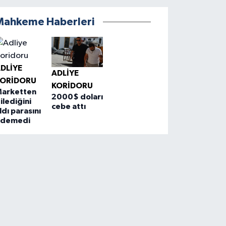
Mahkeme Haberleri
DLIYE
ADLIYE
KORIDORU
KORIDORU
arketten
2000$ doları
ilediğini
cebe attı
ldı parasını
ödemedi