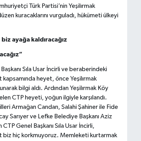
mhuriyetçi Türk Partisi’nin Yeşilırmak
düzen kuracaklarını vurguladı, hükümeti ülkeyi
r, biz ayağa kaldıracağız
racağız”
Başkanı Sıla Usar İncirli ve beraberindeki
ret kapsamında heyet, önce Yeşilırmak
narak bilgi aldı. Ardından Yeşilırmak Köy
elen CTP heyeti, yoğun ilgiyle karşılandı.
killeri Armağan Candan, Salahi Şahiner ile Fide
cay Sarıyer ve Lefke Belediye Başkanı Aziz
CTP Genel Başkanı Sıla Usar İncirli,
at biz hiç korkmuyoruz. Memleketi kurtarmak