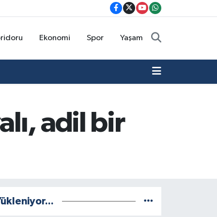
oridoru
Ekonomi
Spor
Yaşam
ı, adil bir
ükleniyor...