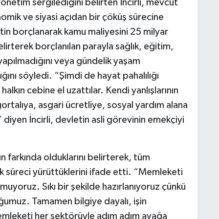
önetim sergilediğini belirten İncirli, mevcut
nomik ve siyasi açıdan bir çöküş sürecine
metin borçlanarak kamu maliyesini 25 milyar
belirterek borçlanılan parayla sağlık, eğitim,
 yapılmadığını veya gündelik yaşam
ığını söyledi. “Şimdi de hayat pahalılığı
lkın cebine el uzattılar. Kendi yanlışlarının
ortalıya, asgari ücretliye, sosyal yardım alana
diyen İncirli, devletin asli görevinin emekçiyi
ın farkında olduklarını belirterek, tüm
ık süreci yürüttüklerini ifade etti. “Memleketi
kmuyoruz. Sıkı bir şekilde hazırlanıyoruz çünkü
umuz. Tamamen bilgiye dayalı, işin
emleketi her sektörüyle adım adım ayağa