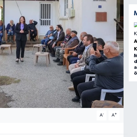
A
M
d
a
-
+
A
A