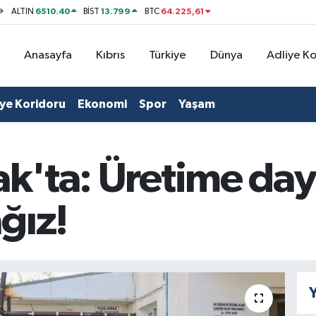
6510.40
13.799
64.225,61
ALTIN
BİST
BTC
Anasayfa
Kıbrıs
Türkiye
Dünya
Adliye K
iye Koridoru
Ekonomi
Spor
Yaşam
k'ta: Üretime dayal
ğız!
Y