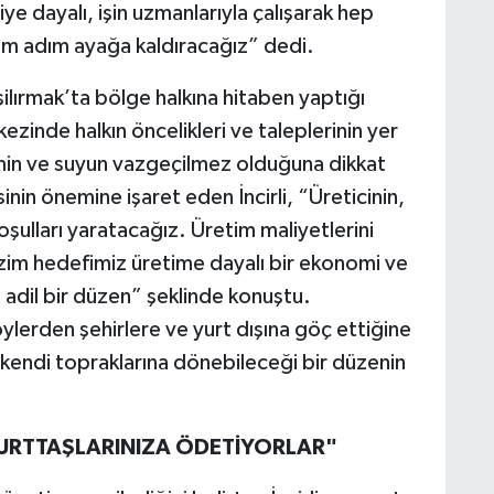
 dayalı, işin uzmanlarıyla çalışarak hep
m adım ayağa kaldıracağız” dedi.
şilırmak’ta bölge halkına hitaben yaptığı
zinde halkın öncelikleri ve taleplerinin yer
timin ve suyun vazgeçilmez olduğuna dikkat
nin önemine işaret eden İncirli, “Üreticinin,
şulları yaratacağız. Üretim maliyetlerini
zim hedefimiz üretime dayalı bir ekonomi ve
ği adil bir düzen” şeklinde konuştu.
lerden şehirlere ve yurt dışına göç ettiğine
n kendi topraklarına dönebileceği bir düzenin
 YURTTAŞLARINIZA ÖDETİYORLAR"