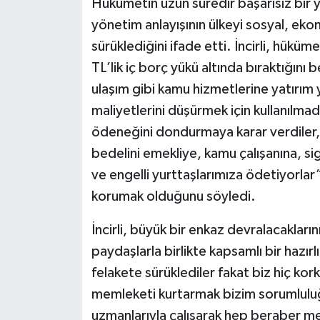
Hükümetin uzun süredir başarısız bir y
yönetim anlayışının ülkeyi sosyal, eko
sürüklediğini ifade etti. İncirli, hükü
TL’lik iç borç yükü altında bıraktığını 
ulaşım gibi kamu hizmetlerine yatırım
maliyetlerini düşürmek için kullanılmad
ödeneğini dondurmaya karar verdiler, ha
bedelini emekliye, kamu çalışanına, sig
ve engelli yurttaşlarımıza ödetiyorlar” 
korumak olduğunu söyledi.
İncirli, büyük bir enkaz devralacakların
paydaşlarla birlikte kapsamlı bir hazırl
felakete sürüklediler fakat biz hiç kor
memleketi kurtarmak bizim sorumluluğ
uzmanlarıyla çalışarak hep beraber m