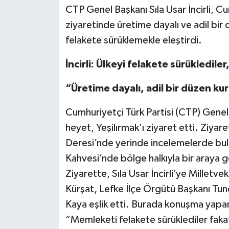
CTP Genel Başkanı Sıla Usar İncirli, Cu
ziyaretinde üretime dayalı ve adil bir 
felakete sürüklemekle eleştirdi.
İncirli: Ülkeyi felakete sürükledile
“Üretime dayalı, adil bir düzen ku
Cumhuriyetçi Türk Partisi (CTP) Genel 
heyet, Yeşilırmak’ı ziyaret etti. Ziya
Deresi’nde yerinde incelemelerde bulu
Kahvesi’nde bölge halkıyla bir araya g
Ziyarette, Sıla Usar İncirli’ye Milletve
Kürşat, Lefke İlçe Örgütü Başkanı Tun
Kaya eşlik etti. Burada konuşma yapan 
“Memleketi felakete sürüklediler fak