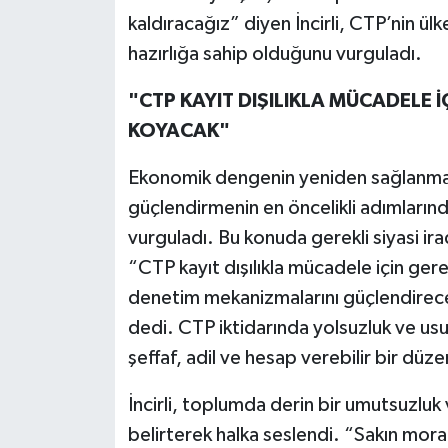
kaldıracağız” diyen İncirli, CTP’nin ül
hazırlığa sahip olduğunu vurguladı.
"CTP KAYIT DIŞILIKLA MÜCADELE İ
KOYACAK"
Ekonomik dengenin yeniden sağlanması
güçlendirmenin en öncelikli adımlarınd
vurguladı. Bu konuda gerekli siyasi ira
“CTP kayıt dışılıkla mücadele için gere
denetim mekanizmalarını güçlendireceğ
dedi. CTP iktidarında yolsuzluk ve usul
şeffaf, adil ve hesap verebilir bir düze
İncirli, toplumda derin bir umutsuzluk
belirterek halka seslendi. “Sakın mo