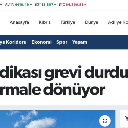
6618.49
13.887
64.360,53
ALTIN
BİST
BTC
Anasayfa
Kıbrıs
Türkiye
Dünya
Adliye K
iye Koridoru
Ekonomi
Spor
Yaşam
ikası grevi durdu
ormale dönüyor
Y