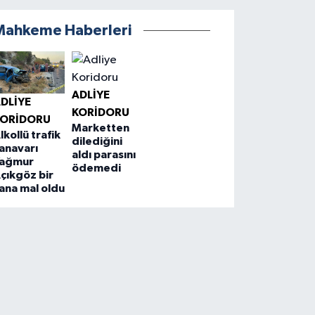
Mahkeme Haberleri
ADLIYE
DLIYE
KORIDORU
KORIDORU
Marketten
lkollü trafik
dilediğini
anavarı
aldı parasını
ağmur
ödemedi
çıkgöz bir
ana mal oldu