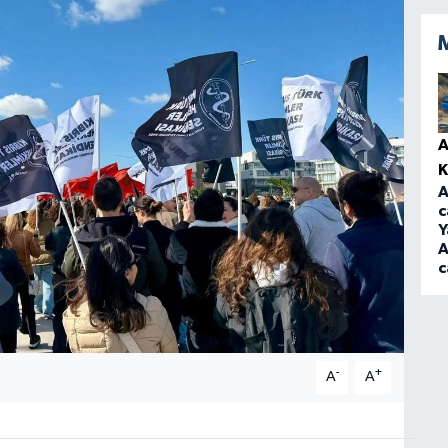
A
A
c
Y
A
c
-
+
A
A