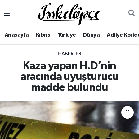
Anasayfa
Yerel Haberler
Lefkoşa Nöbetçi Eczaneler
Anasayfa
Kıbrıs
Türkiye
Dünya
Adliye Korid
Kıbrıs
Lefkoşa Hava Durumu
HABERLER
Türkiye
Lefkoşa Trafik Yoğunluk Haritası
Kaza yapan H.D’nin
Dünya
Süper Lig Puan Durumu ve Fikstür
aracında uyuşturucu
madde bulundu
Adliye Koridoru
Tüm Manşetler
Ekonomi
Son Dakika Haberleri
Spor
Haber Arşivi
Yaşam