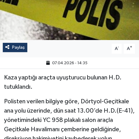
Paylaş
-
+
A
A
07.04.2026 - 14:35
Kaza yaptığı araçta uyuşturucu bulunan H.D.
tutuklandı.
Polisten verilen bilgiye göre, Dörtyol-Geçitkale
ana yolu üzerinde, dün saat 13.00’de H.D.(E-41),
yönetimindeki YC 958 plakalı salon araçla
Geçitkale Havalimanı çemberine geldiğinde,
direksiyon hakimiyetini kaybederek yolun