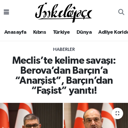
Anasayfa
Yerel Haberler
Lefkoşa Nöbetçi Eczaneler
Anasayfa
Kıbrıs
Türkiye
Dünya
Adliye Korid
Kıbrıs
Lefkoşa Hava Durumu
HABERLER
Türkiye
Lefkoşa Trafik Yoğunluk Haritası
Meclis’te kelime savaşı:
Dünya
Süper Lig Puan Durumu ve Fikstür
Berova’dan Barçın’a
“Anarşist”, Barçın’dan
Adliye Koridoru
Tüm Manşetler
“Faşist” yanıtı!
Ekonomi
Son Dakika Haberleri
Spor
Haber Arşivi
Yaşam