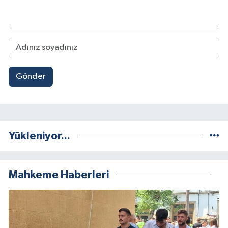
Gönder
Yükleniyor...
Mahkeme Haberleri
A