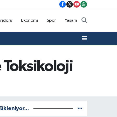
oridoru
Ekonomi
Spor
Yaşam
Toksikoloji
ükleniyor...