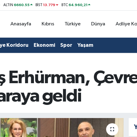
6660.55
13.779
64.960,21
ALTIN
BİST
BTC
Anasayfa
Kıbrıs
Türkiye
Dünya
Adliye K
iye Koridoru
Ekonomi
Spor
Yaşam
ş Erhürman, Çevre 
 araya geldi
Y