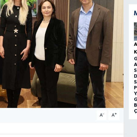
A
G
A
S
P
Y
G
Ç
-
+
A
A