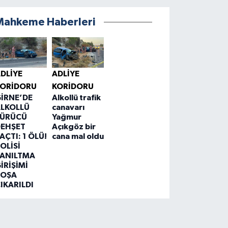
Mahkeme Haberleri
DLIYE
ADLIYE
KORIDORU
KORIDORU
İRNE’DE
Alkollü trafik
LKOLLÜ
canavarı
SÜRÜCÜ
Yağmur
DEHŞET
Açıkgöz bir
AÇTI: 1 ÖLÜ!
cana mal oldu
OLİSİ
ANILTMA
İRİŞİMİ
BOŞA
IKARILDI