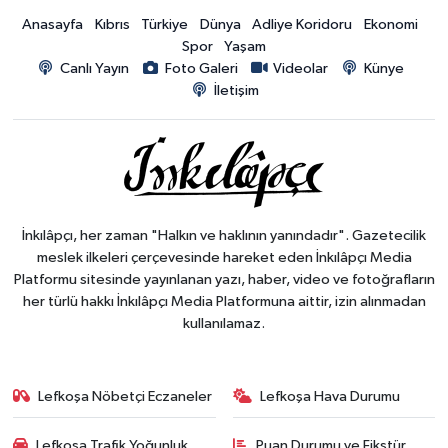
Anasayfa
Kıbrıs
Türkiye
Dünya
Adliye Koridoru
Ekonomi
Spor
Yaşam
Canlı Yayın
Foto Galeri
Videolar
Künye
İletişim
İnkılâpçı, her zaman "Halkın ve haklının yanındadır". Gazetecilik
meslek ilkeleri çerçevesinde hareket eden İnkılâpçı Media
Platformu sitesinde yayınlanan yazı, haber, video ve fotoğrafların
her türlü hakkı İnkılâpçı Media Platformuna aittir, izin alınmadan
kullanılamaz.
Lefkoşa Nöbetçi Eczaneler
Lefkoşa Hava Durumu
Lefkoşa Trafik Yoğunluk
Puan Durumu ve Fikstür