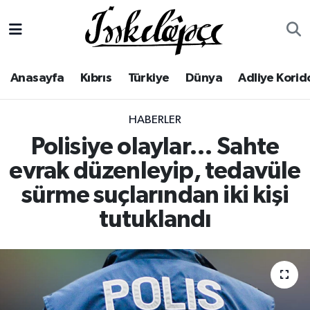
Anasayfa
Yerel Haberler
Lefkoşa Nöbetçi Eczaneler
Anasayfa
Kıbrıs
Türkiye
Dünya
Adliye Korid
Kıbrıs
Lefkoşa Hava Durumu
HABERLER
Türkiye
Lefkoşa Trafik Yoğunluk Haritası
Polisiye olaylar… Sahte
Dünya
Süper Lig Puan Durumu ve Fikstür
evrak düzenleyip, tedavüle
sürme suçlarından iki kişi
Adliye Koridoru
Tüm Manşetler
tutuklandı
Ekonomi
Son Dakika Haberleri
Spor
Haber Arşivi
Yaşam