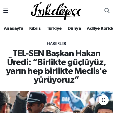
Anasayfa
Yerel Haberler
Lefkoşa Nöbetçi Eczaneler
Anasayfa
Kıbrıs
Türkiye
Dünya
Adliye Korid
Kıbrıs
Lefkoşa Hava Durumu
HABERLER
Türkiye
Lefkoşa Trafik Yoğunluk Haritası
TEL-SEN Başkan Hakan
Dünya
Süper Lig Puan Durumu ve Fikstür
Üredi: “Birlikte güçlüyüz,
yarın hep birlikte Meclis'e
Adliye Koridoru
Tüm Manşetler
yürüyoruz”
Ekonomi
Son Dakika Haberleri
Spor
Haber Arşivi
Yaşam