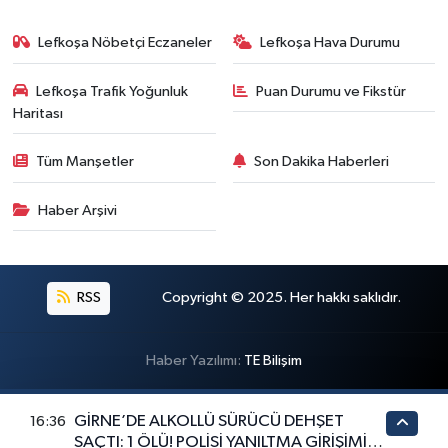
Lefkoşa Nöbetçi Eczaneler
Lefkoşa Hava Durumu
Lefkoşa Trafik Yoğunluk
Puan Durumu ve Fikstür
Haritası
Tüm Manşetler
Son Dakika Haberleri
Haber Arşivi
RSS
Copyright © 2025. Her hakkı saklıdır.
Haber Yazılımı:
TE Bilişim
GİRNE’DE ALKOLLÜ SÜRÜCÜ DEHŞET
16:36
SAÇTI: 1 ÖLÜ! POLİSİ YANILTMA GİRİŞİMİ