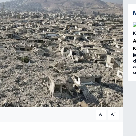
A
M
d
a
-
+
A
A