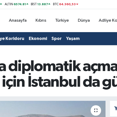
6574.81
13.887
64.360,53
ALTIN
BİST
BTC
Anasayfa
Kıbrıs
Türkiye
Dünya
Adliye K
iye Koridoru
Ekonomi
Spor
Yaşam
da diplomatik açma
için İstanbul da
Y