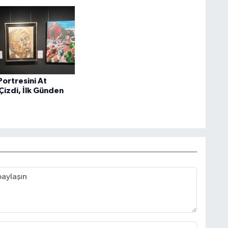
Portresini At
 Çizdi, İlk Günden