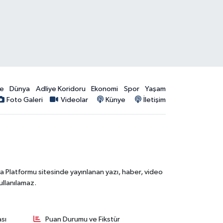
ye
Dünya
Adliye Koridoru
Ekonomi
Spor
Yaşam
Foto Galeri
Videolar
Künye
İletişim
ia Platformu sitesinde yayınlanan yazı, haber, video
ullanılamaz.
ası
Puan Durumu ve Fikstür