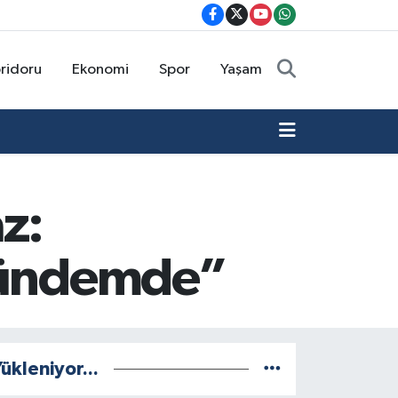
oridoru
Ekonomi
Spor
Yaşam
z:
 gündemde”
ükleniyor...