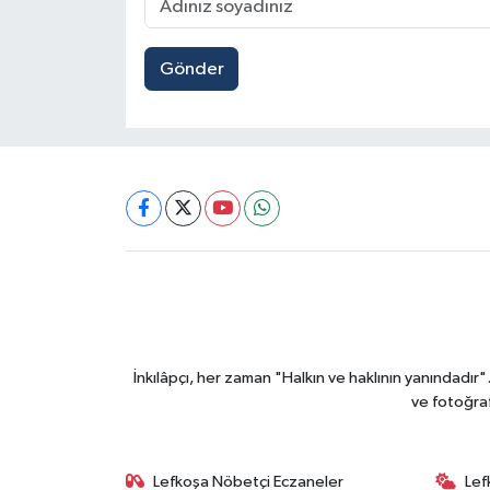
Gönder
İnkılâpçı, her zaman "Halkın ve haklının yanındadır
ve fotoğraf
Lefkoşa Nöbetçi Eczaneler
Lef