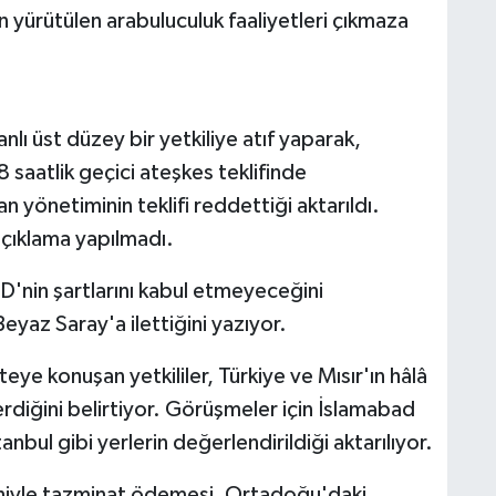
n yürütülen arabuluculuk faaliyetleri çıkmaza
lı üst düzey bir yetkiliye atıf yaparak,
8 saatlik geçici ateşkes teklifinde
 yönetiminin teklifi reddettiği aktarıldı.
çıklama yapılmadı.
BD'nin şartlarını kabul etmeyeceğini
eyaz Saray'a ilettiğini yazıyor.
eye konuşan yetkililer, Türkiye ve Mısır'ın hâlâ
rdiğini belirtiyor. Görüşmeler için İslamabad
nbul gibi yerlerin değerlendirildiği aktarılıyor.
niyle tazminat ödemesi, Ortadoğu'daki