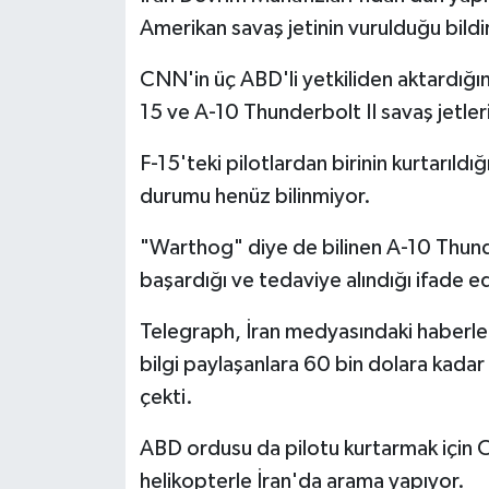
Amerikan savaş jetinin vurulduğu bildir
CNN'in üç ABD'li yetkiliden aktardığı
15 ve A-10 Thunderbolt II savaş jetler
F-15'teki pilotlardan birinin kurtarıldı
durumu henüz bilinmiyor.
"Warthog" diye de bilinen A-10 Thunde
başardığı ve tedaviye alındığı ifade ed
Telegraph, İran medyasındaki haberler
bilgi paylaşanlara 60 bin dolara kada
çekti.
ABD ordusu da pilotu kurtarmak için C-
helikopterle İran'da arama yapıyor.