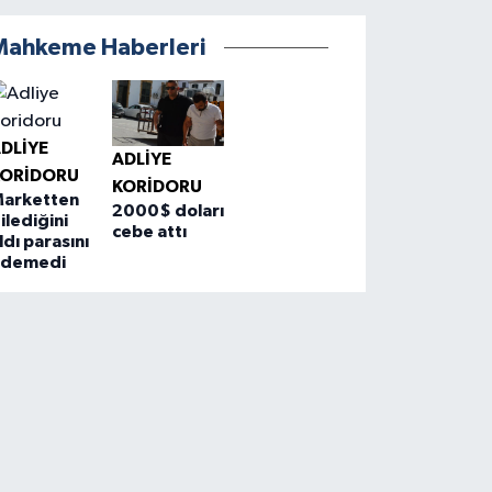
Mahkeme Haberleri
DLIYE
ADLIYE
KORIDORU
KORIDORU
arketten
2000$ doları
ilediğini
cebe attı
ldı parasını
ödemedi