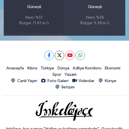
Güneşli
Güneşli
Nem: %51
Nem: %56
Rüzgar: 11.61 m/s
Rüzgar: 9.39 m/s
Anasayfa
Kıbrıs
Türkiye
Dünya
Adliye Koridoru
Ekonomi
Spor
Yaşam
Canlı Yayın
Foto Galeri
Videolar
Künye
İletişim
İnkılâpçı, her zaman "Halkın ve haklının yanındadır". Gazetecilik