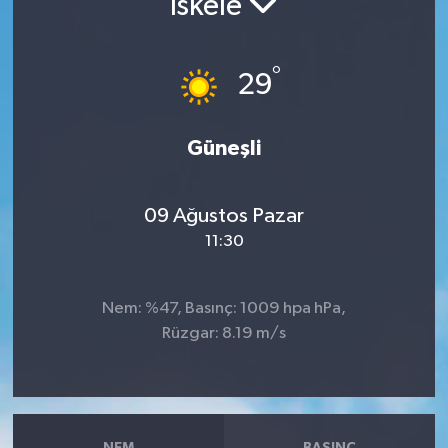
İskele
°
29
Güneşli
09 Ağustos Pazar
11:30
Nem: %47, Basınç: 1009 hpa hPa,
Rüzgar: 8.19 m/s
NEM
BASINÇ