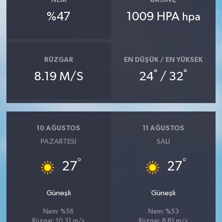
%47
1009 HPA
hpa
RÜZGAR
EN DÜŞÜK / EN YÜKSEK
°
°
8.19 M/S
24
/ 32
10 AĞUSTOS
11 AĞUSTOS
PAZARTESI
SALI
°
°
27
27
Güneşli
Güneşli
Nem: %56
Nem: %53
Rüzgar: 10.31 m/s
Rüzgar: 8.81 m/s