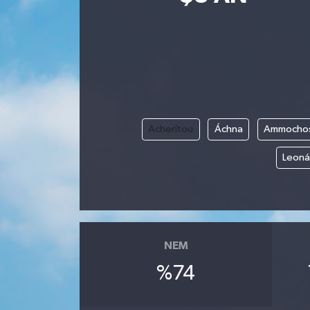
Acherítou
Áchna
Ammochost
Leoná
NEM
%74