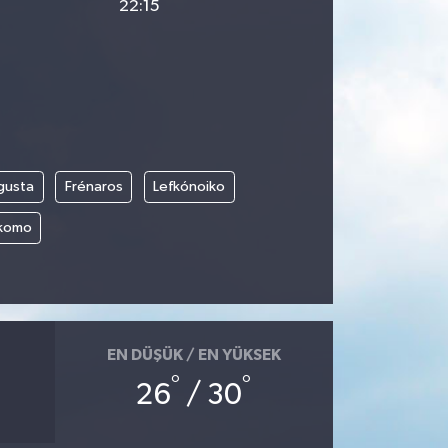
22:15
gusta
Frénaros
Lefkónoiko
íkomo
EN DÜŞÜK / EN YÜKSEK
°
°
26
/ 30