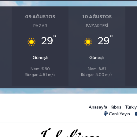
09 AĞUSTOS
10 AĞUSTOS
PAZAR
PAZARTESI
°
°
29
29
Güneşli
Güneşli
Nem: %60
Nem: %61
Rüzgar: 4.61 m/s
Rüzgar: 5.00 m/s
Anasayfa
Kıbrıs
Türki
Canlı Yayın