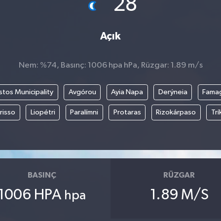
28
Açık
Nem: %74, Basınç: 1006 hpa hPa, Rüzgar: 1.89 m/s
os Municipality
Avgórou
Ayia Napa
Derýneia
Fama
risso
Liopétri
Paralímni
Protaras
Rizokárpaso
Tr
BASINÇ
RÜZGAR
1006 HPA
1.89 M/S
hpa