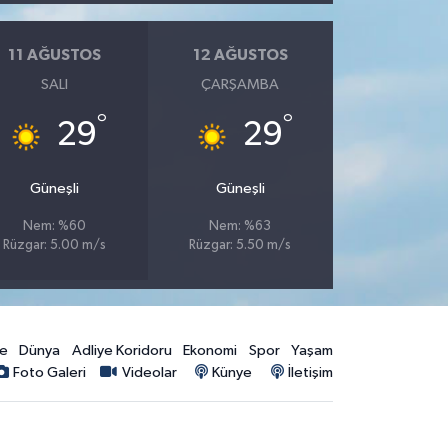
11 AĞUSTOS
12 AĞUSTOS
SALI
ÇARŞAMBA
°
°
29
29
Güneşli
Güneşli
Nem: %60
Nem: %63
Rüzgar: 5.00 m/s
Rüzgar: 5.50 m/s
ye
Dünya
Adliye Koridoru
Ekonomi
Spor
Yaşam
Foto Galeri
Videolar
Künye
İletişim