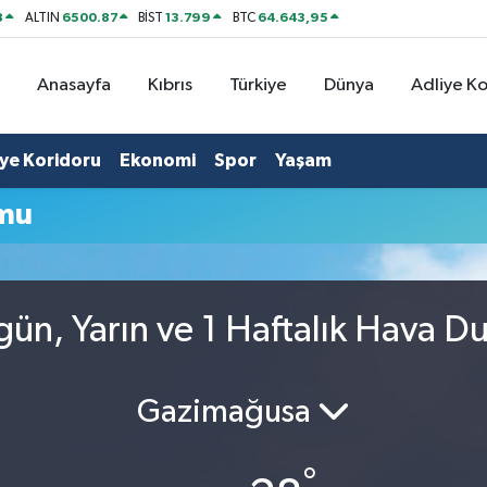
8
6500.87
13.799
64.643,95
ALTIN
BİST
BTC
Anasayfa
Kıbrıs
Türkiye
Dünya
Adliye K
iye Koridoru
Ekonomi
Spor
Yaşam
umu
ün, Yarın ve 1 Haftalık Hava 
Gazimağusa
°