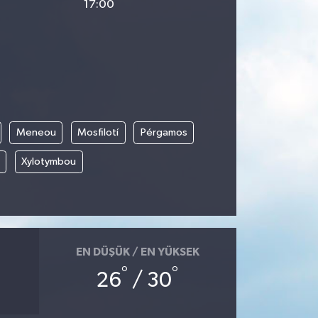
17:00
Meneou
Mosfilotí
Pérgamos
Xylotymbou
EN DÜŞÜK / EN YÜKSEK
°
°
26
/ 30