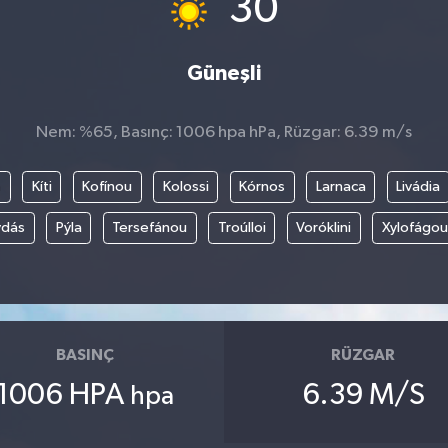
30
Güneşli
Nem: %65, Basınç: 1006 hpa hPa, Rüzgar: 6.39 m/s
a
Kíti
Kofínou
Kolossi
Kórnos
Larnaca
Livádia
vdás
Pýla
Tersefánou
Troúlloi
Voróklini
Xylofágou
BASINÇ
RÜZGAR
1006 HPA
6.39 M/S
hpa