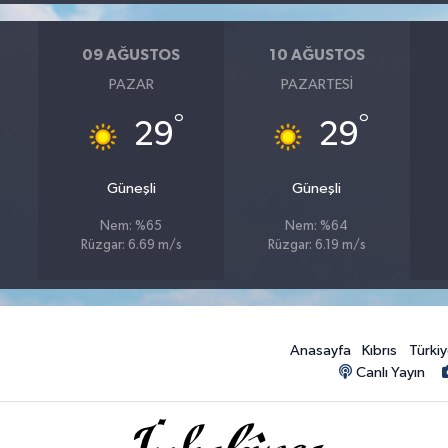
09 AĞUSTOS
10 AĞUSTOS
PAZAR
PAZARTESI
°
°
29
29
Güneşli
Güneşli
Nem: %65
Nem: %64
Rüzgar: 6.69 m/s
Rüzgar: 6.19 m/s
Anasayfa
Kıbrıs
Türki
Canlı Yayın