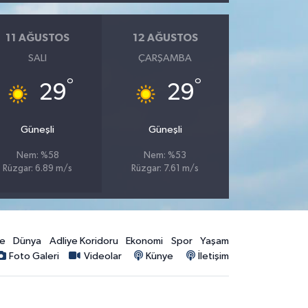
11 AĞUSTOS
12 AĞUSTOS
SALI
ÇARŞAMBA
°
°
29
29
Güneşli
Güneşli
Nem: %58
Nem: %53
Rüzgar: 6.89 m/s
Rüzgar: 7.61 m/s
ye
Dünya
Adliye Koridoru
Ekonomi
Spor
Yaşam
Foto Galeri
Videolar
Künye
İletişim