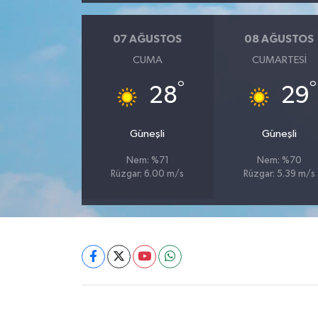
07 AĞUSTOS
08 AĞUSTOS
CUMA
CUMARTESI
°
°
28
29
Güneşli
Güneşli
Nem: %71
Nem: %70
Rüzgar: 6.00 m/s
Rüzgar: 5.39 m/s