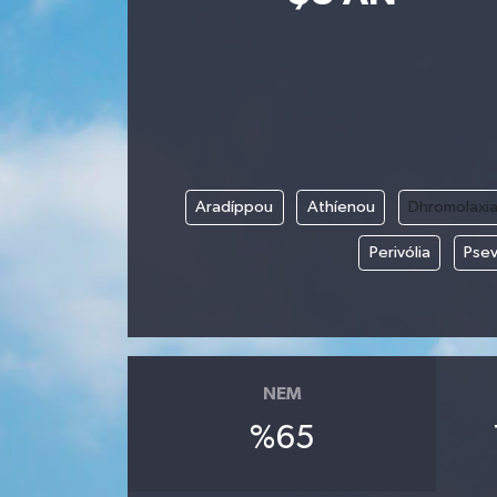
Aradíppou
Athíenou
Dhromolaxi
Perivólia
Pse
NEM
%65