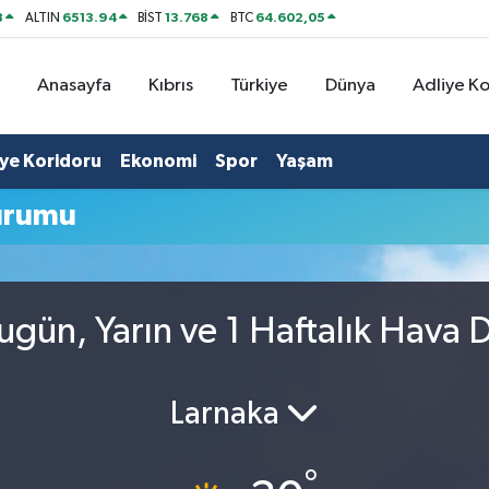
8
6513.94
13.768
64.602,05
ALTIN
BİST
BTC
Anasayfa
Kıbrıs
Türkiye
Dünya
Adliye K
iye Koridoru
Ekonomi
Spor
Yaşam
urumu
gün, Yarın ve 1 Haftalık Hava
Larnaka
°