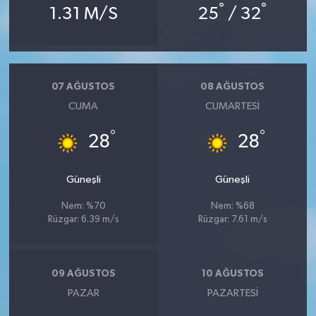
°
°
1.31 M/S
25
/ 32
07 AĞUSTOS
08 AĞUSTOS
CUMA
CUMARTESI
°
°
28
28
Güneşli
Güneşli
Nem: %70
Nem: %68
Rüzgar: 6.39 m/s
Rüzgar: 7.61 m/s
09 AĞUSTOS
10 AĞUSTOS
PAZAR
PAZARTESI