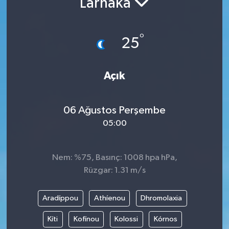
Larnaka
°
25
Açık
06 Ağustos Perşembe
05:00
Nem: %75, Basınç: 1008 hpa hPa,
Rüzgar: 1.31 m/s
Aradíppou
Athíenou
Dhromolaxia
Kíti
Kofínou
Kolossi
Kórnos