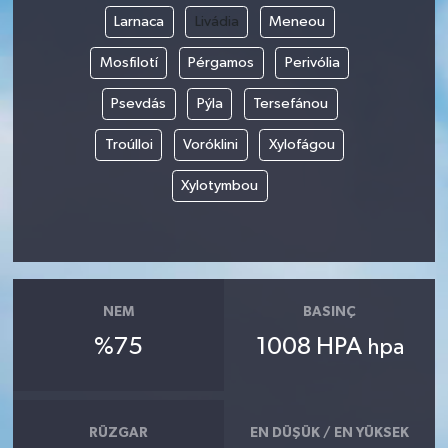
Larnaca
Livádia
Meneou
Mosfilotí
Pérgamos
Perivólia
Psevdás
Pýla
Tersefánou
Troúlloi
Voróklini
Xylofágou
Xylotymbou
NEM
BASINÇ
%75
1008 HPA
hpa
RÜZGAR
EN DÜŞÜK / EN YÜKSEK